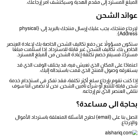
المبلغ المسترد إلى مقدم الهدية وسيكتشف أمر إرجاعك.
عوائد الشحن
لإرجاع منتجك، يجب عليك إرسال منتجك بالبريد إلى: {physical
Address}.
ستكون مسؤولاً عن دفع تكاليف الشحن الخاصة بك لإعادة العنصر
الخاص بك. تكاليف الشحن غير قابلة للاسترداد. إذا استلمت مبلغًا
مستردًا، فسيتم خصم تكلفة إعادة الشحن من المبلغ المسترد.
اعتمادًا على المكان الذي تعيش فيه، قد يختلف الوقت الذي قد
يستغرقه وصول المنتج الذي قمت باستبداله إليك.
إذا كنت تقوم بإرجاع سلع أكثر تكلفة، فقد تفكر في استخدام خدمة
شحن قابلة للتتبع أو شراء تأمين الشحن. نحن لا نضمن أننا سوف
نتلقى العنصر الذي تم إرجاعه.
بحاجة الى مساعدة؟
اتصل بنا على {email} لطرح الأسئلة المتعلقة باسترداد الأموال
والإرجاع.