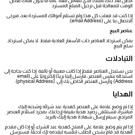
اتصل بعد ذلك بالبنك الذي تتعامل معه. غالبًا ما يكون هناك بعض
الوقت للمعالجة قبل ترحيل المبلغ المسترد.
إذا كنت قد فعلت كل هذا ولم تستلم أموالك المستردة بعد، فيرجى
الاتصال بنا على {email Address}.
عناصر البيع
يمكن استرداد العناصر ذات الأسعار العادية فقط. لا يمكن استرداد
سلع البيع.
التبادلات
نحن نستبدل العناصر فقط إذا كانت معيبة أو تالفة. إذا كنت بحاجة إلى
استبداله بنفس العنصر، فأرسل إلينا بريدًا إلكترونيًا على {email
Address} وأرسل العنصر الخاص بك إلى: {physical Address}.
الهدايا
إذا تم وضع علامة على العنصر كهدية عند شرائه وشحنه إليك
مباشرةً، فستتلقى رصيد هدية بقيمة إرجاعك. بمجرد استلام العنصر
المرتجع، سيتم إرسال شهادة هدية إليك بالبريد.
إذا لم يتم وضع علامة على المنتج كهدية عند الشراء، أو إذا كان مقدم
الهدية قد قام بشحن الطلب لنفسه ليقدمه لك لاحقًا، فسنرسل