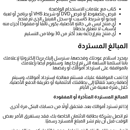
كتاب مع علامات الاستخدام الواضحة
قرص مضغوط أو قرص DVD أو شريط VHS أو برنامج أو لعبة
فيديو أو شريط كاسيت أو سجل الفينيل الذي تم فتحه.
أي منتج ليس في حالته الأصلية، يكون تالفًا أو مفقودًا أجزاء منه
لأسباب لا تتعلق بخطأنا.
أي منتج يتم إرجاعه بعد أكثر من 30 يومًا من التسليم
المبالغ المستردة
بمجرد استلام عودتك وفحصها، سنرسل إليك بريدًا إلكترونيًا لإعلامك
بأننا استلمنا السلعة التي تم إرجاعها. وسنقوم أيضًا بإعلامك
بالموافقة على استرداد أموالك أو رفضها.
إذا تمت الموافقة عليك، فستتم معالجة استرداد أموالك، وسيتم
إضافة رصيد تلقائيًا إلى بطاقتك الائتمانية أو طريقة الدفع الأصلية،
خلال فترة معينة من الأيام.
المبالغ المستردة المتأخرة أو المفقودة
إذا لم تسترد أموالك بعد، فتحقق أولاً من حسابك البنكي مرة أخرى.
ثم اتصل بشركة بطاقة الائتمان الخاصة بك، فقد يستغرق الأمر بعض
الوقت قبل أن يتم نشر المبلغ المسترد رسميًا.