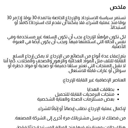
ملخص
تستمر سياسة الاسترداد والإرجاع الخاصة بنا لمدة 30 يومًا. إذا مر 30
يومًا منذ عملية الشراء، فلا يمكننا أن نقدم لك استردادًا كاملاً أو
استبدالًا.
لكي تكون مؤهلاً للإرجاع، يجب أن تكون السلعة غير مستخدمة وفي
نفس الحالة التي استلمتها فيها. ويجب أن يكون أيضًا في العبوة
الأصلية.
يتم إعفاء عدة أنواع من البضائع من الإرجاع. لا يمكن إرجاع السلع
القابلة للتلف مثل المواد الغذائية والزهور والصحف والمجلات. كما أننا
لا نقبل المنتجات التي تعتبر سلعًا حميمة أو صحية أو مواد خطرة أو
سوائل أو غازات قابلة للاشتعال.
العناصر الإضافية غير القابلة للإرجاع:
بطاقات الهدايا
منتجات البرمجيات القابلة للتحميل
بعض مستلزمات الصحة والعناية الشخصية
لإكمال عملية الإرجاع، نطلب إيصالًا أو إثباتًا للشراء.
من فضلك لا ترسل مشترياتك مرة أخرى إلى الشركة المصنعة.
هناك حالات معينة يتم فيها منح المبالغ المستردة جزئيًا فقط: