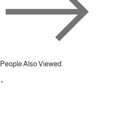
People Also Viewed
إضافة إلى السلة
Add to wishlist
Add to compare
Quickview
Painting Daf