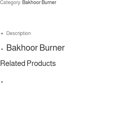
Category:
Bakhoor Burner
Description
Bakhoor Burner
Related Products
إضافة إلى السلة
Add to wishlist
Add to compare
Quickview
Bakhoor Burner
222.00
د.إ