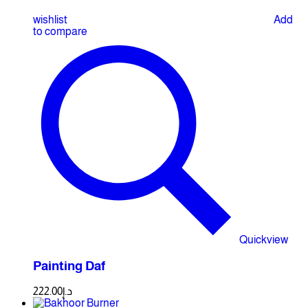
wishlist
Add
to compare
Quickview
Painting Daf
222.00
د.إ