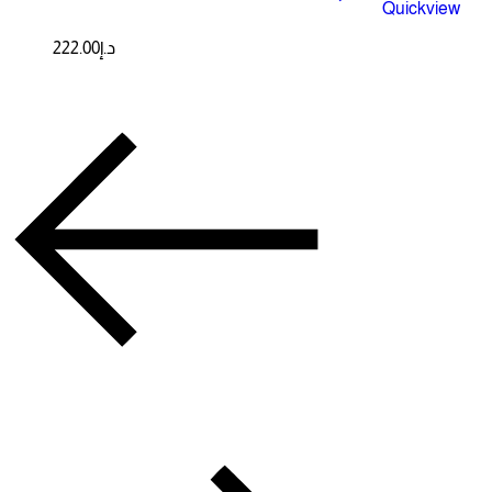
Quickview
222.00
د.إ