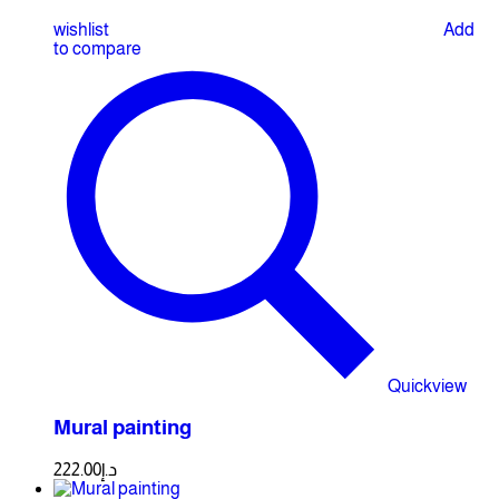
wishlist
Add
to compare
Quickview
Mural painting
222.00
د.إ