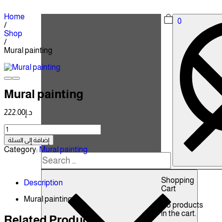
Home
0
/
Shop
/
Mural painting
Mural painting
222.00
د.إ
إضافة إلى السلة
Category:
Mural painting
Shopping
Description
Cart
Mural painting
No products
in the cart.
Related Products