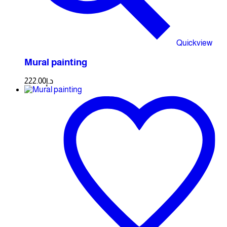
Quickview
Mural painting
222.00
د.إ