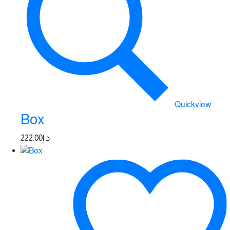
Quickview
Box
222.00
د.إ