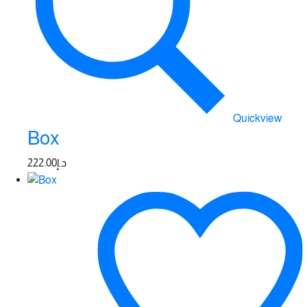
Quickview
Box
222.00
د.إ