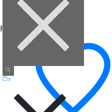
Description
Box
Related Products
0