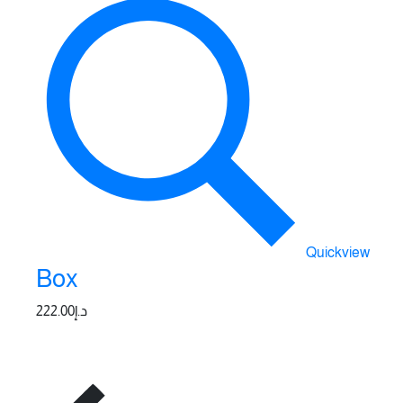
Quickview
Box
222.00
د.إ