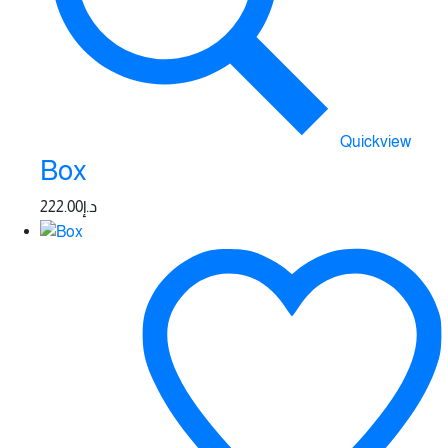
Quickview
Box
222.00
د.إ