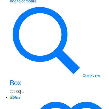
Add to compare
Quickview
Box
222.00
د.إ