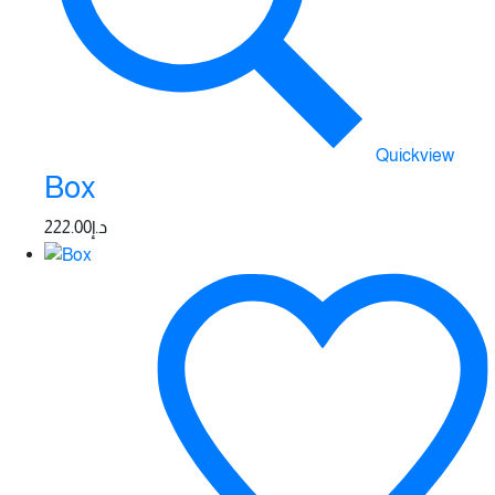
Quickview
Box
222.00
د.إ