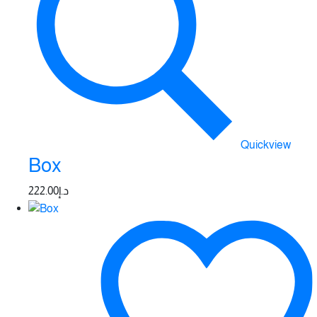
Quickview
Box
222.00
د.إ