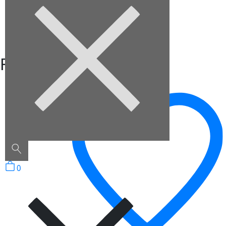
Description
Box
Related Products
0